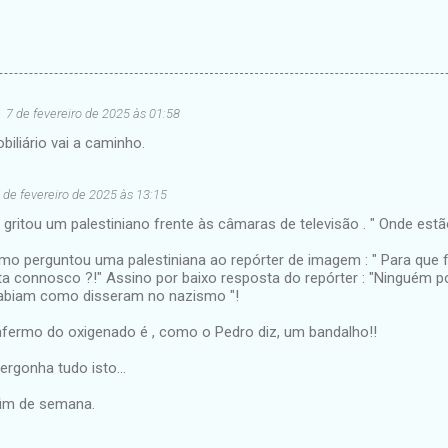
7 de fevereiro de 2025 às 01:58
iliário vai a caminho.
 de fevereiro de 2025 às 13:15
ritou um palestiniano frente às câmaras de televisão . " Onde estã
mo perguntou uma palestiniana ao repórter de imagem : " Para que f
ta connosco ?!" Assino por baixo resposta do repórter : "Ninguém p
abiam como disseram no nazismo "!
afermo do oxigenado é , como o Pedro diz, um bandalho!!
rgonha tudo isto...
im de semana.