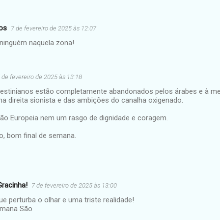
os
7 de fevereiro de 2025 às 12:07
ninguém naquela zona!
 de fevereiro de 2025 às 13:18
lestinianos estão completamente abandonados pelos árabes e à m
a direita sionista e das ambições do canalha oxigenado.
ião Europeia nem um rasgo de dignidade e coragem.
o, bom final de semana.
Gracinha!
7 de fevereiro de 2025 às 13:00
 perturba o olhar e uma triste realidade!
emana São