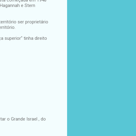
 Hagannah e Stern
ritório ser proprietário
ritório.
ça superior" tinha direito
tar o Grande Israel , do