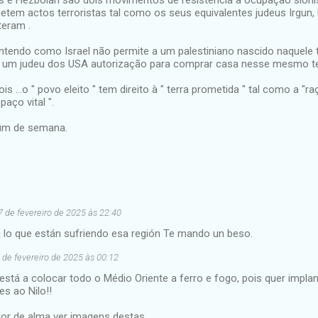
etem actos terroristas tal como os seus equivalentes judeus Irgun,
eram .
tendo como Israel não permite a um palestiniano nascido naquele ter
a um judeu dos USA autorização para comprar casa nesse mesmo ter
ois ...o " povo eleito " tem direito à " terra prometida " tal como a "ra
paço vital ".
im de semana.
7 de fevereiro de 2025 às 22:40
lo que están sufriendo esa región Te mando un beso.
 de fevereiro de 2025 às 00:12
 está a colocar todo o Médio Oriente a ferro e fogo, pois quer implan
es ao Nilo!!
or de alma ver imagens destas...