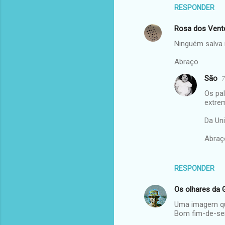
RESPONDER
Rosa dos Vent
Ninguém salva 
Abraço
São
7
Os pa
extrem
Da Un
Abraç
RESPONDER
Os olhares da 
Uma imagem que
Bom fim-de-s