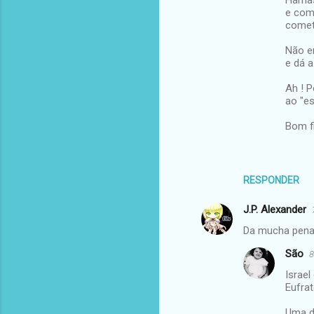
e com
comet
Não en
e dá 
Ah ! P
ao "es
Bom f
RESPONDER
J.P. Alexander
Da mucha pena 
São
8
Israel
Eufrat
Uma d