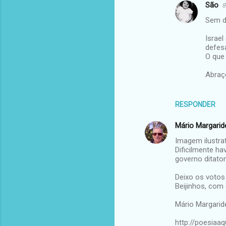
São
8
Sem d
Israel
defes
O que
Abraç
RESPONDER
Mário Margarid
Imagem ilustra
Dificilmente ha
governo ditatori
Deixo os votos
Beijinhos, com
Mário Margarid
http://poesiaa