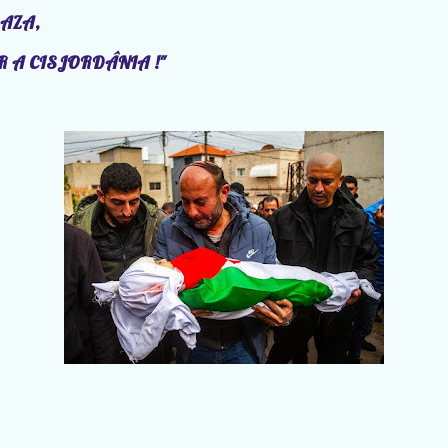
GAZA,
 A CISJORDÂNIA !"