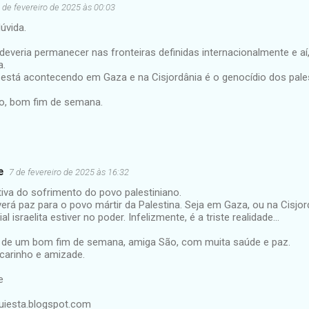
 de fevereiro de 2025 às 00:03
úvida.
 deveria permanecer nas fronteiras definidas internacionalmente e aí, s
a.
 está acontecendo em Gaza e na Cisjordânia é o genocídio dos pales
o, bom fim de semana.
e
7 de fevereiro de 2025 às 16:32
tiva do sofrimento do povo palestiniano.
verá paz para o povo mártir da Palestina. Seja em Gaza, ou na Cisjo
al israelita estiver no poder. Infelizmente, é a triste realidade...
 de um bom fim de semana, amiga São, com muita saúde e paz.
 carinho e amizade.
e
quiesta.blogspot.com