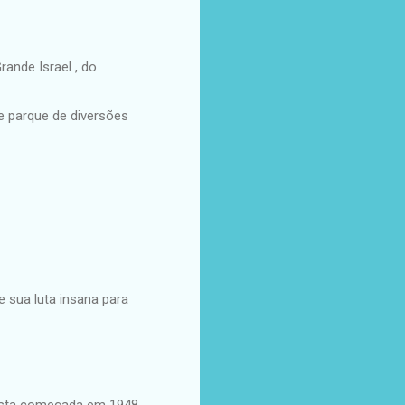
rande Israel , do
e parque de diversões
 sua luta insana para
ista começada em 1948