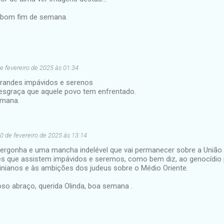
 bom fim de semana.
e fevereiro de 2025 às 01:34
randes impávidos e serenos
esgraça que aquele povo tem enfrentado.
emana.
0 de fevereiro de 2025 às 13:14
ergonha e uma mancha indelével que vai permanecer sobre a União 
es que assistem impávidos e seremos, como bem diz, ao genocídio
tinianos e às ambições dos judeus sobre o Médio Oriente.
so abraço, querida Olinda, boa semana .