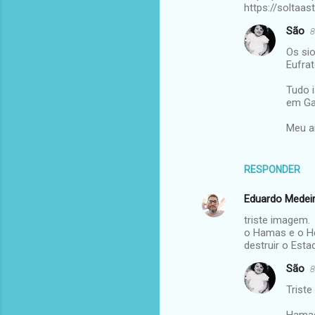
https://soltaa
São
8
Os sio
Eufrat
Tudo 
em Ga
Meu a
RESPONDER
Eduardo Medei
triste imagem.
o Hamas e o He
destruir o Estad
São
8
Triste
Hamas