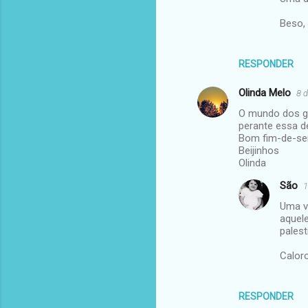
Beso,
RESPONDER
Olinda Melo
8 d
O mundo dos g
perante essa d
Bom fim-de-s
Beijinhos
Olinda
São
1
Uma v
aquel
pales
Caloro
RESPONDER