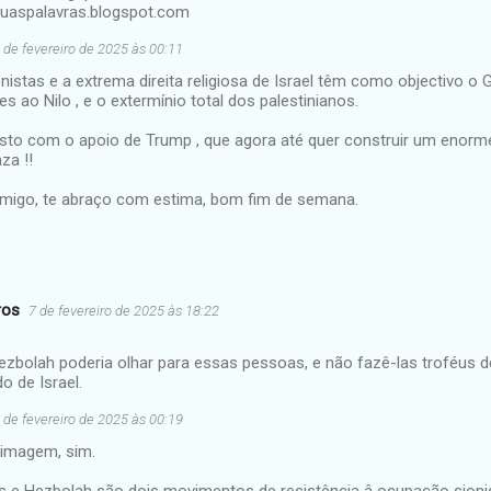
stuaspalavras.blogspot.com
 de fevereiro de 2025 às 00:11
nistas e a extrema direita religiosa de Israel têm como objectivo o G
es ao Nilo , e o extermínio total dos palestinianos.
isto com o apoio de Trump , que agora até quer construir um enorm
za !!
migo, te abraço com estima, bom fim de semana.
ros
7 de fevereiro de 2025 às 18:22
zbolah poderia olhar para essas pessoas, e não fazê-las troféus de
o de Israel.
 de fevereiro de 2025 às 00:19
 imagem, sim.
 e Hezbolah são dois movimentos de resistência â ocupação sion