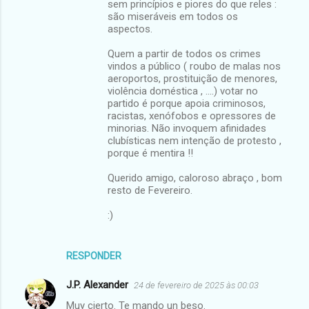
sem princípios e piores do que reles :
são miseráveis em todos os
aspectos.
Quem a partir de todos os crimes
vindos a público ( roubo de malas nos
aeroportos, prostituição de menores,
violência doméstica , ....) votar no
partido é porque apoia criminosos,
racistas, xenófobos e opressores de
minorias. Não invoquem afinidades
clubísticas nem intenção de protesto ,
porque é mentira !!
Querido amigo, caloroso abraço , bom
resto de Fevereiro.
:)
RESPONDER
J.P. Alexander
24 de fevereiro de 2025 às 00:03
Muy cierto. Te mando un beso.