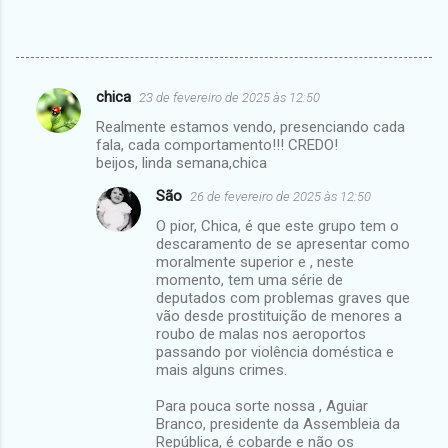
chica
23 de fevereiro de 2025 às 12:50
C
Realmente estamos vendo, presenciando cada
o
fala, cada comportamento!!! CREDO!
m
beijos, linda semana,chica
e
São
26 de fevereiro de 2025 às 12:50
n
O pior, Chica, é que este grupo tem o
descaramento de se apresentar como
t
moralmente superior e , neste
á
momento, tem uma série de
deputados com problemas graves que
r
vão desde prostituição de menores a
i
roubo de malas nos aeroportos
passando por violência doméstica e
o
mais alguns crimes.
s
Para pouca sorte nossa , Aguiar
Branco, presidente da Assembleia da
República, é cobarde e não os