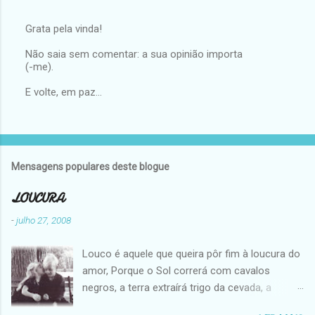
Grata pela vinda!
E
Não saia sem comentar: a sua opinião importa
n
(-me).
v
i
E volte, em paz...
a
r
u
m
c
o
Mensagens populares deste blogue
m
e
n
LOUCURA
t
á
-
julho 27, 2008
r
i
Louco é aquele que queira pôr fim à loucura do
o
amor, Porque o Sol correrá com cavalos
negros, a terra extraírá trigo da cevada, a
corrente fluirá ao encontro da fonte... E antes