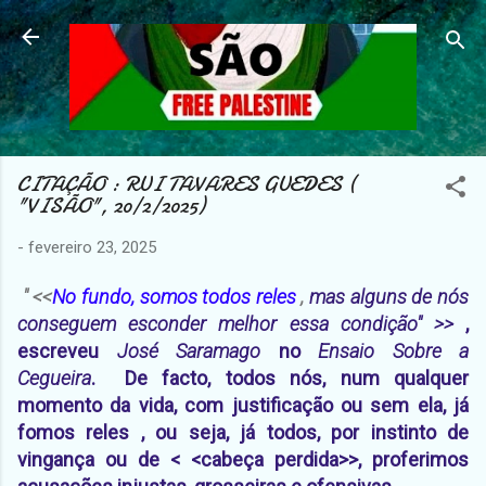
Avançar para o conteúdo principal
CITAÇÃO : RUI TAVARES GUEDES (
"VISÃO", 20/2/2025)
-
fevereiro 23, 2025
" <<
No fundo, somos todos reles
,
mas alguns de nós
conseguem esconder melhor essa condição" >>
,
escreveu
José Saramago
no
Ensaio Sobre a
Cegueira
. De facto, todos nós, num qualquer
momento da vida, com justificação ou sem ela, já
fomos reles , ou seja, já todos, por instinto de
vingança ou de < <cabeça perdida>>, proferimos