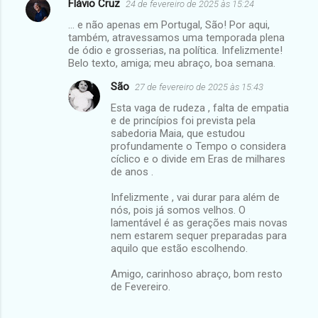
Flávio Cruz
24 de fevereiro de 2025 às 15:24
... e não apenas em Portugal, São! Por aqui,
também, atravessamos uma temporada plena
de ódio e grosserias, na política. Infelizmente!
Belo texto, amiga; meu abraço, boa semana.
São
27 de fevereiro de 2025 às 15:43
Esta vaga de rudeza , falta de empatia
e de princípios foi prevista pela
sabedoria Maia, que estudou
profundamente o Tempo o considera
cíclico e o divide em Eras de milhares
de anos .
Infelizmente , vai durar para além de
nós, pois já somos velhos. O
lamentável é as gerações mais novas
nem estarem sequer preparadas para
aquilo que estão escolhendo.
Amigo, carinhoso abraço, bom resto
de Fevereiro.