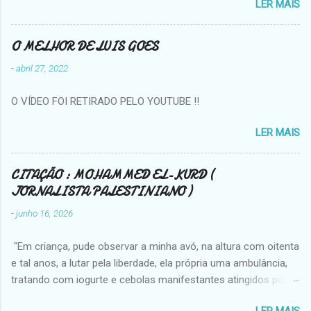
LER MAIS
que o coração conheça a moderação, os
peixes nadarão em rios secos. EZRA POUND
O MELHOR DE LUIS GOES
-
abril 27, 2022
O VÍDEO FOI RETIRADO PELO YOUTUBE !!
LER MAIS
CITAÇÃO : MOHAMMED EL-KURD (
JORNALISTA PALESTINIANO )
-
junho 16, 2026
"Em criança, pude observar a minha avó, na altura com oitenta
e tal anos, a lutar pela liberdade, ela própria uma ambulância,
tratando com iogurte e cebolas manifestantes atingidos por
gás lacrimogéneo. Em 2009, vi-a enfrentar no nosso pátio